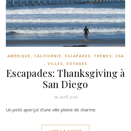
,
,
,
,
AMÉRIQUE
CALIFORNIE
ESCAPADES
THÈMES
USA
,
,
VILLES
VOYAGES
Escapades: Thanksgiving à
San Diego
26 avril 2016
Un petit aperçut d'une ville pleine de charme.