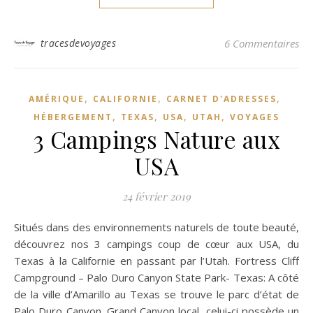
tracesdevoyages
6 Commentaires
,
,
,
AMÉRIQUE
CALIFORNIE
CARNET D'ADRESSES
,
,
,
,
HÉBERGEMENT
TEXAS
USA
UTAH
VOYAGES
3 Campings Nature aux
USA
24 février 2019
Situés dans des environnements naturels de toute beauté,
découvrez nos 3 campings coup de cœur aux USA, du
Texas à la Californie en passant par l’Utah. Fortress Cliff
Campground – Palo Duro Canyon State Park- Texas: A côté
de la ville d’Amarillo au Texas se trouve le parc d’état de
Palo Duro Canyon. Grand Canyon local, celui-ci possède un