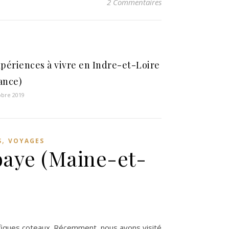
2 Commentaires
xpériences à vivre en Indre-et-Loire
ance)
obre 2019
,
S
VOYAGES
baye (Maine-et-
ifiques coteaux. Récemment, nous avons visité