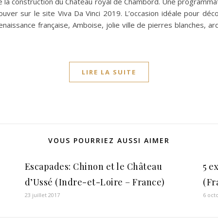
de la construction du Château royal de Chambord. Une programmati
rouver sur le site Viva Da Vinci 2019. L’occasion idéale pour dé
naissance française, Amboise, jolie ville de pierres blanches, a
LIRE LA SUITE
VOUS POURRIEZ AUSSI AIMER
Escapades: Chinon et le Château
5 e
d’Ussé (Indre-et-Loire – France)
(Fr
23 juillet 2017
6 oct