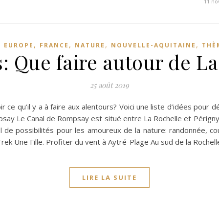
11 n
,
,
,
,
,
EUROPE
FRANCE
NATURE
NOUVELLE-AQUITAINE
THÈ
: Que faire autour de La
25 août 2019
 ce qu’il y a à faire aux alentours? Voici une liste d’idées pour 
mpsay Le Canal de Rompsay est situé entre La Rochelle et Périgny.
el de possibilités pour les amoureux de la nature: randonnée, co
 Trek Une Fille. Profiter du vent à Aytré-Plage Au sud de la Roche
LIRE LA SUITE