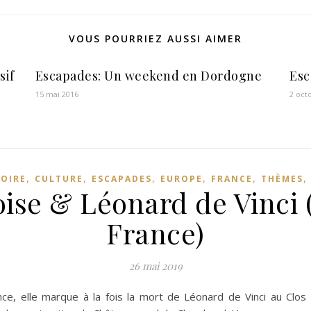
VOUS POURRIEZ AUSSI AIMER
sif
Escapades: Un weekend en Dordogne
Esc
15 mai 2016
2 oct
,
,
,
,
,
LOIRE
CULTURE
ESCAPADES
EUROPE
FRANCE
THÈMES
se & Léonard de Vinci 
France)
26 mai 2019
e, elle marque à la fois la mort de Léonard de Vinci au Clos