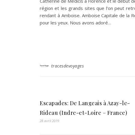
Catherine de Médicis à Florence et le début 
région et les grands sites que l’on peut ret
rendant à Amboise. Amboise Capitale de la Re
pour les yeux. Nous avons adoré…
tracesdevoyages
Escapades: De Langeais à Azay-le-
Rideau (Indre-et-Loire – France)
28 avril 2019