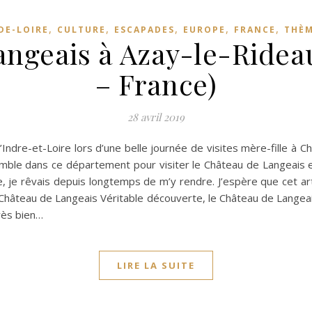
,
,
,
,
,
DE-LOIRE
CULTURE
ESCAPADES
EUROPE
FRANCE
THÈ
ngeais à Azay-le-Ridea
– France)
28 avril 2019
r l’Indre-et-Loire lors d’une belle journée de visites mère-fille à
ble dans ce département pour visiter le Château de Langeais et
 je rêvais depuis longtemps de m’y rendre. J’espère que cet ar
Château de Langeais Véritable découverte, le Château de Langeais
rès bien…
LIRE LA SUITE