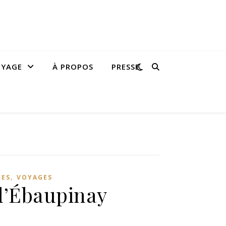
OYAGE
À PROPOS
PRESSE
,
MES
VOYAGES
l’Ébaupinay