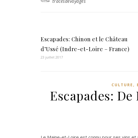
tracesdevoyages
Escapades: Chinon et le Château
d’Ussé (Indre-et-Loire – France)
23 juillet 2017
,
CULTURE
Escapades: De 
Le Maine-et-Loire est connu pour ses vins et