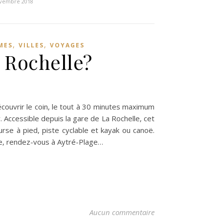
ovembre 2018
,
,
MES
VILLES
VOYAGES
 Rochelle?
découvrir le coin, le tout à 30 minutes maximum
 Accessible depuis la gare de La Rochelle, cet
urse à pied, piste cyclable et kayak ou canoë.
lle, rendez-vous à Aytré-Plage…
Aucun commentaire