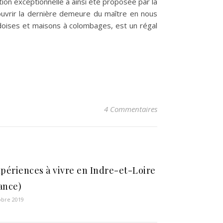
on exceptionnelle a ainsi été proposée par la
couvrir la dernière demeure du maître en nous
rdoises et maisons à colombages, est un régal
4 Commentaires
xpériences à vivre en Indre-et-Loire
ance)
obre 2019