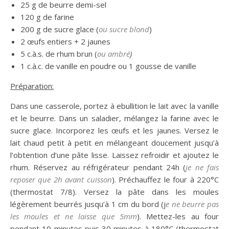
25 g de beurre demi-sel
120 g de farine
200 g de sucre glace (
ou sucre blond
)
2 œufs entiers + 2 jaunes
5 c.à.s. de rhum brun (
ou ambré
)
1 c.à.c. de vanille en poudre ou 1 gousse de vanille
Préparation:
Dans une casserole, portez à ebullition le lait avec la vanille
et le beurre. Dans un saladier, mélangez la farine avec le
sucre glace. Incorporez les œufs et les jaunes. Versez le
lait chaud petit à petit en mélangeant doucement jusqu’à
l’obtention d’une pâte lisse. Laissez refroidir et ajoutez le
rhum. Réservez au réfrigérateur pendant 24h (
je ne fais
reposer que 2h avant cuisson
). Préchauffez le four à 220°C
(thermostat 7/8). Versez la pâte dans les moules
légèrement beurrés jusqu’à 1 cm du bord (j
e ne beurre pas
les moules et ne laisse que 5mm
). Mettez-les au four
pendant 10 minutes puis 30 minutes à 180°C (thermostat