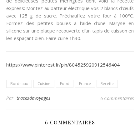
de délicieuses petites meringues dont voici la recette
express: Montez au batteur électrique vos 2 blancs d’œufs
avec 125 g de sucre. Préchauffez votre four à 100°C.
Formez des petites boules à l’aide d’une Maryse en
silicone sur une plaque recouverte d’un tapis de cuisson en
les espaçant bien. Faire cuire 1h30.
https://www.pinterest.fr/pin/804525920912546404
Bordeaux
Cuisine
Food
France
Recette
Par
tracesdevoyages
6 Commentaires
6 COMMENTAIRES