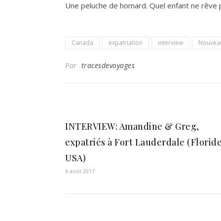
Une peluche de homard. Quel enfant ne rêve pa
Canada
expatriation
interview
Nouvea
Par
tracesdevoyages
INTERVIEW: Amandine & Greg,
expatriés à Fort Lauderdale (Floride
USA)
6 août 2017