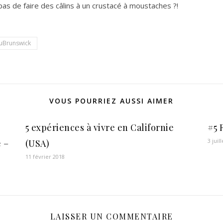
s de faire des câlins à un crustacé à moustaches ?!
uBrunswick
VOUS POURRIEZ AUSSI AIMER
5 expériences à vivre en Californie
#5 
3 juil
 –
(USA)
11 février 2018
LAISSER UN COMMENTAIRE