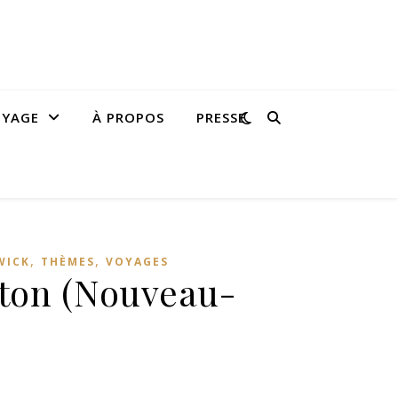
OYAGE
À PROPOS
PRESSE
,
,
WICK
THÈMES
VOYAGES
cton (Nouveau-