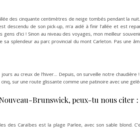
allée des cinquante centimètres de neige tombés pendant la nuit
st descendu de son pick-up, m’a aidé à finir l’allée et est repa
té des gens d’ici ! Sinon au niveau des voyages, mon meilleur sou
te sa splendeur au parc provincial du mont Carleton. Pas une âme
ours au creux de l’hiver… Depuis, on surveille notre chaudière ! I
is cinq, sur une route glissante comme une patinoire avec une gel
 Nouveau-Brunswick, peux-tu nous citer :
s des Caraïbes est la plage Parlee, avec son sable blond. C’