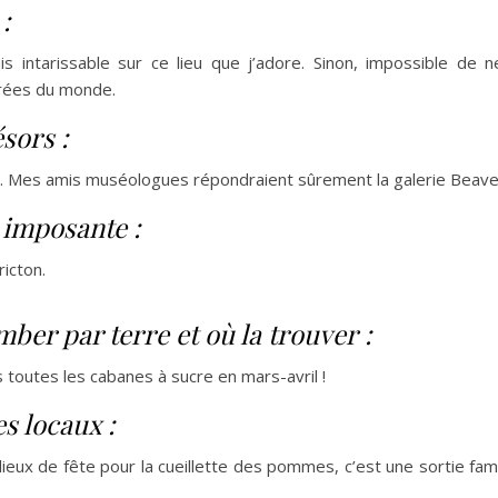
:
is intarissable sur ce lieu que j’adore. Sinon, impossible de 
arées du monde.
sors :
e… Mes amis muséologues répondraient sûrement la galerie Beave
 imposante :
icton.
mber par terre et où la trouver :
 toutes les cabanes à sucre en mars-avril !
s locaux :
eux de fête pour la cueillette des pommes, c’est une sortie fami