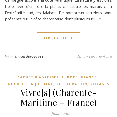
Camargue accolé à la côte Atlantique. La nature y est très
belle avec d’un côté la plage, de l’autre les marais et à
l’extrémité sud, les falaises. De nombreux carrelets sont
présents sur la côte charentaise dont plusieurs ici. Ce…
LIRE LA SUITE
tracesdevoyages
Aucun commentaire
,
,
,
CARNET D'ADRESSES
EUROPE
FRANCE
,
,
NOUVELLE-AQUITAINE
RESTAURATION
VOYAGES
Vivre[s] (Charente-
Maritime – France)
21 juillet 2019