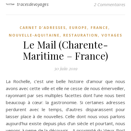
tracesdevoyages
2 Commentaires
,
,
,
CARNET D'ADRESSES
EUROPE
FRANCE
,
,
NOUVELLE-AQUITAINE
RESTAURATION
VOYAGES
Le Mail (Charente-
Maritime – France)
30 juin 2019
La Rochelle, c’est une belle histoire d’amour que nous
avons avec cette ville et elle ne cesse de nous émerveiller,
rayonnant par ses multiples facettes dont l’une nous tient
beaucoup à cœur: la gastronomie. Si certaines adresses
perdurent avec le temps, d’autres disparaissent pour
laisser place à de nouvelles. Celle dont nous vous parlons
aujourd’hui existe depuis plus d’un siècle et pourtant, nous
venons à peine de la découvrir… A proximité du Vieux-Port