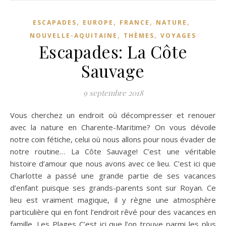
,
,
,
,
ESCAPADES
EUROPE
FRANCE
NATURE
,
,
NOUVELLE-AQUITAINE
THÈMES
VOYAGES
Escapades: La Côte
Sauvage
9 septembre 2018
Vous cherchez un endroit où décompresser et renouer
avec la nature en Charente-Maritime? On vous dévoile
notre coin fétiche, celui où nous allons pour nous évader de
notre routine… La Côte Sauvage! C’est une véritable
histoire d’amour que nous avons avec ce lieu. C’est ici que
Charlotte a passé une grande partie de ses vacances
d’enfant puisque ses grands-parents sont sur Royan. Ce
lieu est vraiment magique, il y règne une atmosphère
particulière qui en font l’endroit rêvé pour des vacances en
famille. Les Plages C’est ici que l’on trouve parmi les plus